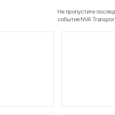
Т NVA
Не пропустите послед
события NVA Transport