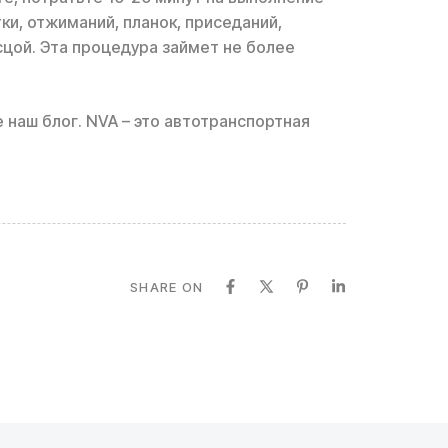
и, отжиманий, планок, приседаний,
сцой. Эта процедура займет не более
е наш блог. NVA – это автотранспортная
SHARE ON