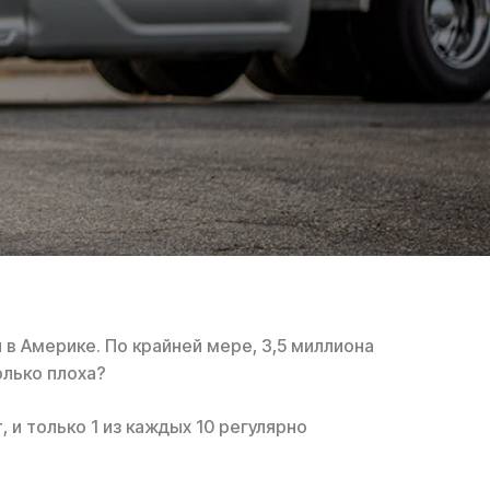
в Америке. По крайней мере, 3,5 миллиона
лько плоха?
 и только 1 из каждых 10 регулярно