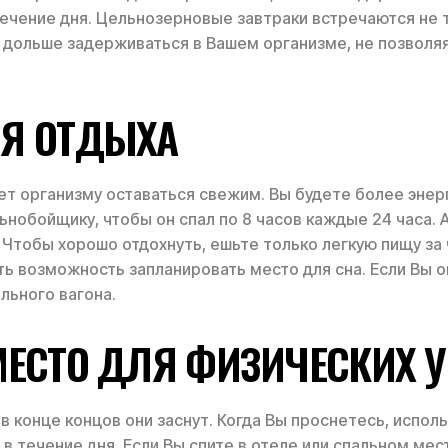
чение дня. Цельнозерновые завтраки встречаются не та
 дольше задерживаться в Вашем организме, не позволяя
ЛЯ ОТДЫХА
т организму оставаться свежим. Вы будете более энерг
льнобойщику, чтобы он спал по 8 часов каждые 24 часа.
 Чтобы хорошо отдохнуть, ешьте только легкую пищу за 
еть возможность запланировать место для сна. Если Вы 
ального вагона.
МЕСТО ДЛЯ ФИЗИЧЕСКИХ 
конце концов они заснут. Когда Вы проснетесь, использ
в течение дня. Если Вы спите в отеле или спальном мес