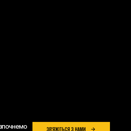
Я В ЕФЕКТИВНО
 логістики
розпочнемо
ЗВ'ЯЖІТЬСЯ З НАМИ