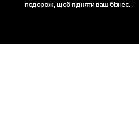
подорож, щоб підняти ваш бізнес.
ЗАВІТАЙТЕ ДО НАС
7013 Sands Rd, Crystal Lake,
IL 60014, US
ПРОКЛАСТИ МАРШРУТ